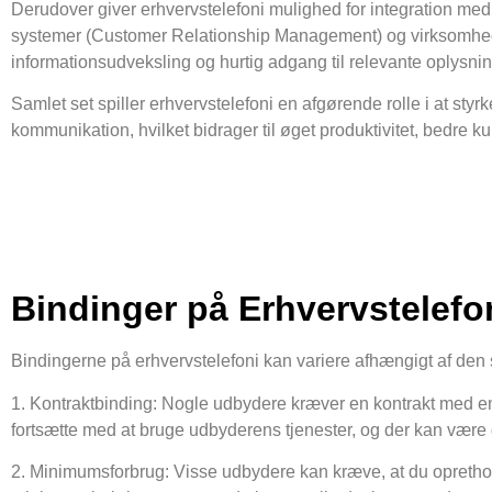
Derudover giver erhvervstelefoni mulighed for integration m
systemer (Customer Relationship Management) og virksomhedscha
informationsudveksling og hurtig adgang til relevante oplysnin
Samlet set spiller erhvervstelefoni en afgørende rolle i at sty
kommunikation, hvilket bidrager til øget produktivitet, bedre 
Bindinger på Erhvervstelefo
Bindingerne på erhvervstelefoni kan variere afhængigt af den
1. Kontraktbinding: Nogle udbydere kræver en kontrakt med en fa
fortsætte med at bruge udbyderens tjenester, og der kan være geb
2. Minimumsforbrug: Visse udbydere kan kræve, at du oprethold