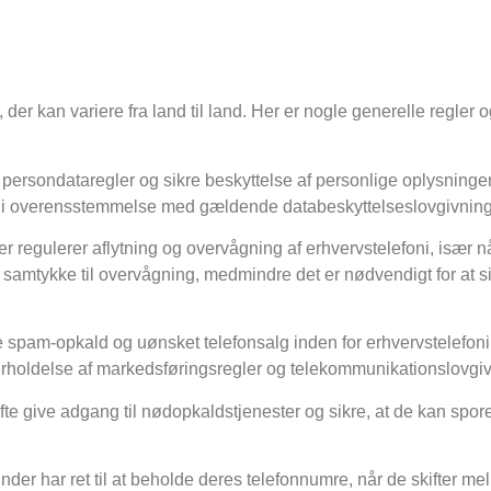
 der kan variere fra land til land. Her er nogle generelle regler o
 persondataregler og sikre beskyttelse af personlige oplysninger
r i overensstemmelse med gældende databeskyttelseslovgivning
er regulerer aflytning og overvågning af erhvervstelefoni, især 
samtykke til overvågning, medmindre det er nødvendigt for at si
e spam-opkald og uønsket telefonsalg inden for erhvervstelefoni
erholdelse af markedsføringsregler og telekommunikationslovgiv
e give adgang til nødopkaldstjenester og sikre, at de kan spore 
nder har ret til at beholde deres telefonnumre, når de skifter mel