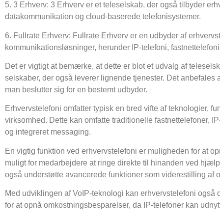
5. 3 Erhverv: 3 Erhverv er et teleselskab, der også tilbyder er
datakommunikation og cloud-baserede telefonisystemer.
6. Fullrate Erhverv: Fullrate Erhverv er en udbyder af erhverv
kommunikationsløsninger, herunder IP-telefoni, fastnettelefon
Det er vigtigt at bemærke, at dette er blot et udvalg af telese
selskaber, der også leverer lignende tjenester. Det anbefales 
man beslutter sig for en bestemt udbyder.
Erhvervstelefoni omfatter typisk en bred vifte af teknologier, 
virksomhed. Dette kan omfatte traditionelle fastnettelefoner, IP
og integreret messaging.
En vigtig funktion ved erhvervstelefoni er muligheden for at op
muligt for medarbejdere at ringe direkte til hinanden ved hjæ
også understøtte avancerede funktioner som viderestilling af
Med udviklingen af VoIP-teknologi kan erhvervstelefoni også dr
for at opnå omkostningsbesparelser, da IP-telefoner kan udnytte