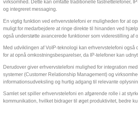
virksomhed. Dette kan omfatte traditionelle fastnettelefoner, IP
og integreret messaging.
En vigtig funktion ved erhvervstelefoni er muligheden for at op
muligt for medarbejdere at ringe direkte til hinanden ved hjæ
også understøtte avancerede funktioner som viderestilling af
Med udviklingen af VoIP-teknologi kan erhvervstelefoni også dr
for at opnå omkostningsbesparelser, da IP-telefoner kan udnytte
Derudover giver erhvervstelefoni mulighed for integration m
systemer (Customer Relationship Management) og virksomhedscha
informationsudveksling og hurtig adgang til relevante oplysnin
Samlet set spiller erhvervstelefoni en afgørende rolle i at sty
kommunikation, hvilket bidrager til øget produktivitet, bedre 