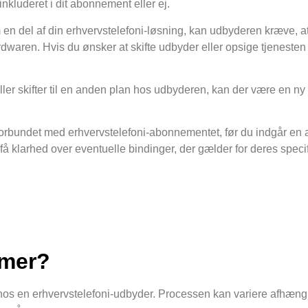
nkluderet i dit abonnement eller ej.
en del af din erhvervstelefoni-løsning, kan udbyderen kræve, at 
waren. Hvis du ønsker at skifte udbyder eller opsige tjenesten t
r skifter til en anden plan hos udbyderen, kan der være en ny b
er forbundet med erhvervstelefoni-abonnementet, før du indgår en 
få klarhed over eventuelle bindinger, der gælder for deres specif
mmer?
g hos en erhvervstelefoni-udbyder. Processen kan variere afhæng