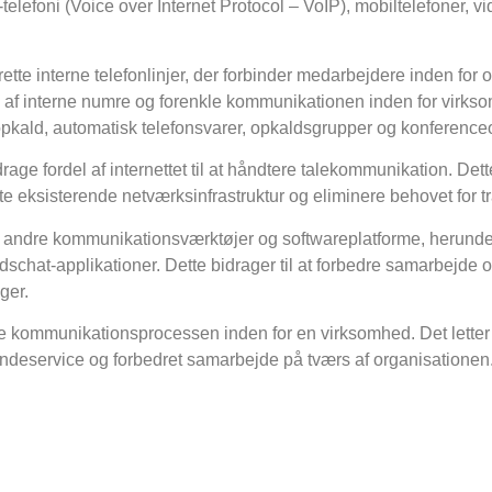
-telefoni (Voice over Internet Protocol – VoIP), mobiltelefoner, 
rette interne telefonlinjer, der forbinder medarbejdere inden for 
lp af interne numre og forenkle kommunikationen inden for virks
 opkald, automatisk telefonsvarer, opkaldsgrupper og konference
age fordel af internettet til at håndtere talekommunikation. De
 eksisterende netværksinfrastruktur og eliminere behovet for trad
ed andre kommunikationsværktøjer og softwareplatforme, herund
t-applikationer. Dette bidrager til at forbedre samarbejde og 
ger.
rke kommunikationsprocessen inden for en virksomhed. Det letter 
kundeservice og forbedret samarbejde på tværs af organisationen