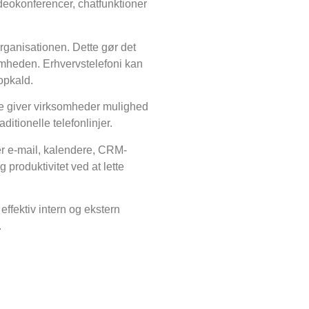
videokonferencer, chatfunktioner
organisationen. Dette gør det
omheden. Erhvervstelefoni kan
opkald.
tte giver virksomheder mulighed
itionelle telefonlinjer.
er e-mail, kalendere, CRM-
produktivitet ved at lette
effektiv intern og ekstern
.