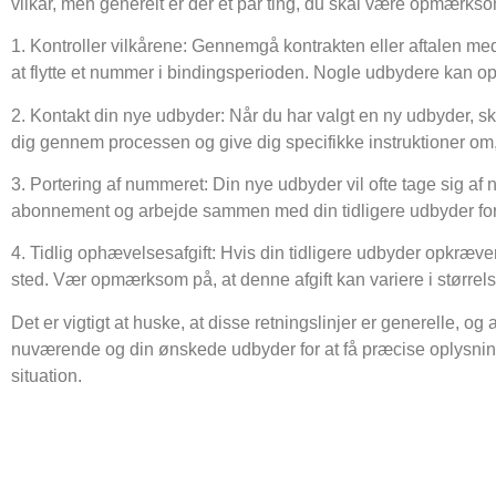
vilkår, men generelt er der et par ting, du skal være opmærks
1. Kontroller vilkårene: Gennemgå kontrakten eller aftalen me
at flytte et nummer i bindingsperioden. Nogle udbydere kan op
2. Kontakt din nye udbyder: Når du har valgt en ny udbyder, s
dig gennem processen og give dig specifikke instruktioner o
3. Portering af nummeret: Din nye udbyder vil ofte tage sig
abonnement og arbejde sammen med din tidligere udbyder for at
4. Tidlig ophævelsesafgift: Hvis din tidligere udbyder opkræve
sted. Vær opmærksom på, at denne afgift kan variere i størrels
Det er vigtigt at huske, at disse retningslinjer er generelle, o
nuværende og din ønskede udbyder for at få præcise oplysninge
situation.