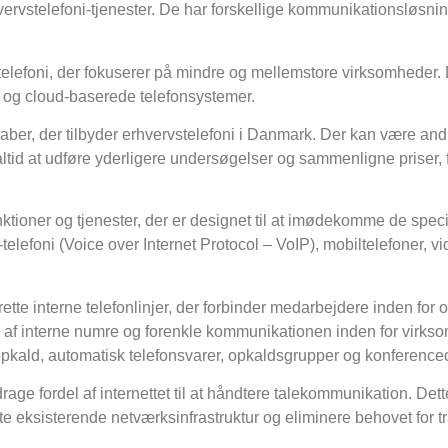
hvervstelefoni-tjenester. De har forskellige kommunikationsløsnin
stelefoni, der fokuserer på mindre og mellemstore virksomheder. D
i og cloud-baserede telefonsystemer.
lskaber, der tilbyder erhvervstelefoni i Danmark. Der kan være an
altid at udføre yderligere undersøgelser og sammenligne priser,
funktioner og tjenester, der er designet til at imødekomme de spec
-telefoni (Voice over Internet Protocol – VoIP), mobiltelefoner, 
rette interne telefonlinjer, der forbinder medarbejdere inden for 
lp af interne numre og forenkle kommunikationen inden for virks
 opkald, automatisk telefonsvarer, opkaldsgrupper og konference
age fordel af internettet til at håndtere talekommunikation. De
 eksisterende netværksinfrastruktur og eliminere behovet for trad