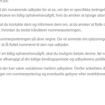
om på:
d din nuværende udbyder for at se, om der er specifikke betinge
kræve en tidlig ophævelsesafgift, hvis du ønsker at opsige abon
kal du kontakte dem og informere dem om, at du ønsker at flytte
m, hvordan du bedst håndterer nummerporteringen.
 af nummerporteringen på dine vegne. De vil anmode om oplysnin
 få flyttet nummeret til den nye udbyder.
r en tidlig ophævelsesafgift, skal du muligvis betale denne, fø
e afhængigt af din tidlige bindingsperiode og udbyderens politik
g at der kan være variationer mellem udbydere. Derfor anbefales d
r om nummerportering og eventuelle gebyrer eller restriktioner,