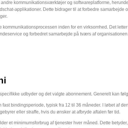
ed andre kommunikationsværktøjer og softwareplatforme, herund
t-applikationer. Dette bidrager til at forbedre samarbejde og 
ger.
rke kommunikationsprocessen inden for en virksomhed. Det letter 
kundeservice og forbedret samarbejde på tværs af organisationen
ni
 specifikke udbyder og det valgte abonnement. Generelt kan fø
st bindingsperiode, typisk fra 12 til 36 måneder. I løbet af denne
yrer eller straffe, hvis du ønsker at afbryde aftalen før tid.
er et minimumsforbrug af tjenester hver måned. Dette betyder, 